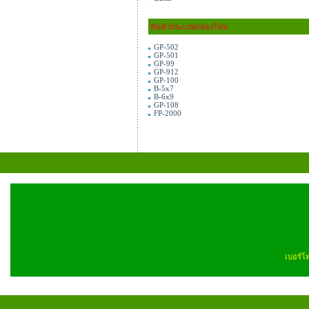
สินค้าประเภทกล่องโฟม
GP-502
GP-501
GP-99
GP-912
GP-100
B-5x7
B-6x9
GP-108
FP-2000
เบอร์โ