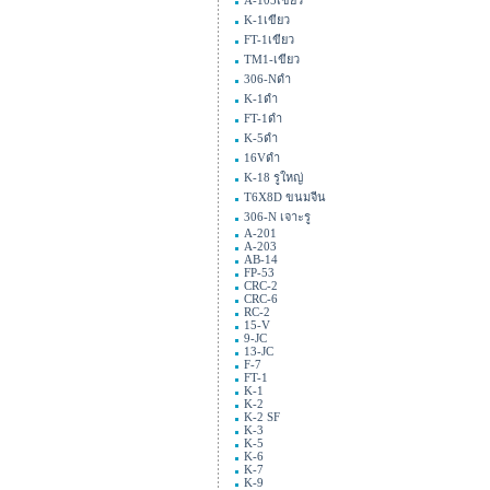
A-105เขียว
K-1เขียว
FT-1เขียว
TM1-เขียว
306-Nดำ
K-1ดำ
FT-1ดำ
K-5ดำ
16Vดำ
K-18 รูใหญ่
T6X8D ขนมจีน
306-N เจาะรู
A-201
A-203
AB-14
FP-53
CRC-2
CRC-6
RC-2
15-V
9-JC
13-JC
F-7
FT-1
K-1
K-2
K-2 SF
K-3
K-5
K-6
K-7
K-9