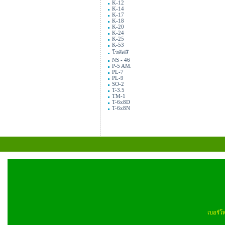
K-12
K-14
K-17
K-18
K-20
K-24
K-25
K-53
โรคัสสึ
NS - 46
P-5 AM.
PL-7
PL-9
SO-2
T-3.5
TM-1
T-6x8D
T-6x8N
เบอร์โ