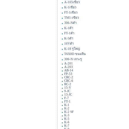
A-105เขียว
K-1เขียว
FT-1เขียว
TM1-เขียว
306-Nดำ
K-1ดำ
FT-1ดำ
K-5ดำ
16Vดำ
K-18 รูใหญ่
T6X8D ขนมจีน
306-N เจาะรู
A-201
A-203
AB-14
FP-53
CRC-2
CRC-6
RC-2
15-V
9-JC
13-JC
F-7
FT-1
K-1
K-2
K-2 SF
K-3
K-5
K-6
K-7