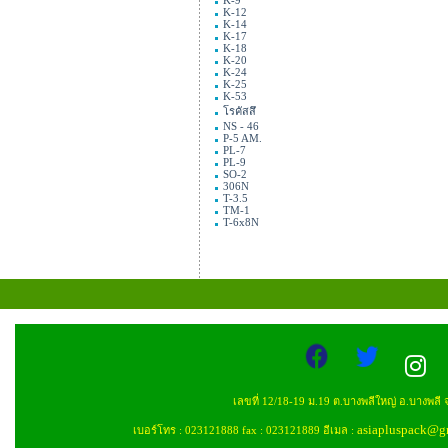
K-9
K-12
K-14
K-17
K-18
K-20
K-24
K-25
K-53
โรคัสสึ
NS - 46
P-5 AM.
PL-7
PL-9
SO-2
306N
T-3.5
TM-1
T-6x8N
เลขที่ 12/18-19 ม.19 ต.บางพลีใหญ่ อ.บางพลี
asiapluspack@g
เบอร์โทร : 023121888 fax : 023121889 อีเมล :